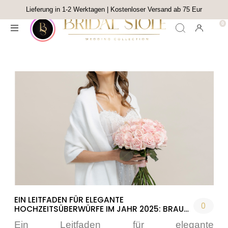
Lieferung in 1-2 Werktagen | Kostenloser Versand ab 75 Eur
EIN LEITFADEN FÜR ELEGANTE
0
HOCHZEITSÜBERWÜRFE IM JAHR 2025: BRAUT-
BOLEROS UND -STOLEN – ENTDECKE DEINEN
Ein Leitfaden für elegante
PERFEKTEN ÜBERWURF