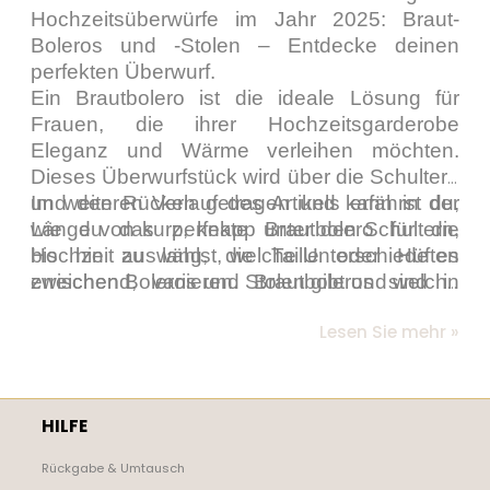
Hochzeitsüberwürfe im Jahr 2025: Braut-
Boleros und -Stolen – Entdecke deinen
perfekten Überwurf.
Ein
Brautbolero
ist die ideale Lösung für
Frauen, die ihrer Hochzeitsgarderobe
Eleganz und Wärme verleihen möchten.
Dieses Überwurfstück wird über die Schultern
und den Rücken getragen und kann in der
Im weiteren Verlauf des Artikels erfährst du,
Länge von kurz, knapp unter den Schultern,
wie du das perfekte Brautbolero für die
bis hin zu lang, die Taille oder Hüften
Hochzeit auswählst, welche Unterschiede es
erreichend, variieren. Brautboleros sind in
zwischen Boleros und Stolen gibt und welche
verschiedenen Stilen, Materialien und Farben
Hochzeitsüberwürfe für verschiedene
Lesen Sie mehr »
erhältlich, sodass jede Braut und auch ihre
Jahreszeiten geeignet sind.
Hochzeitsgäste das perfekte Überwurfstück
für ihren besonderen Tag finden können.
HILFE
Rückgabe & Umtausch