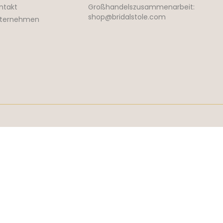
ntakt
Großhandelszusammenarbeit:
shop@bridalstole.com
ternehmen