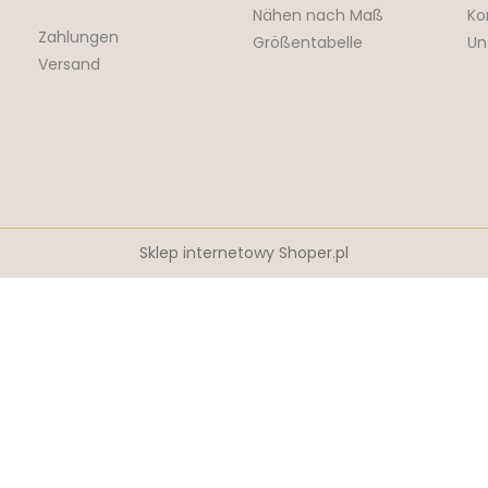
Nähen nach Maß
Ko
Zahlungen
Größentabelle
Un
Versand
Sklep internetowy Shoper.pl